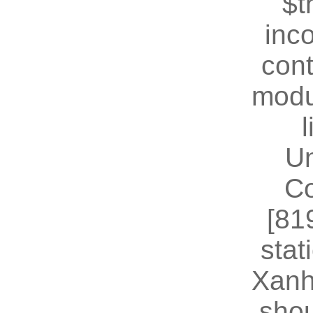
$t
inc
cont
modu
U
Co
[81
stat
Xanh
shou