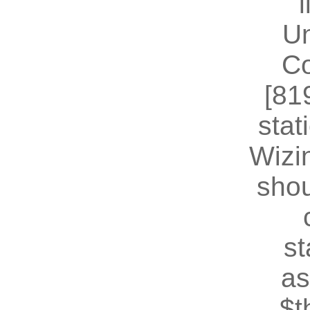
U
Co
[81
stat
Wizin
shou
st
as
$t