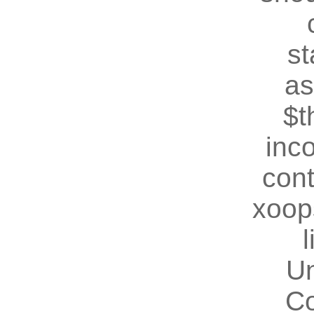
st
as
$t
inc
cont
xoop
U
Co