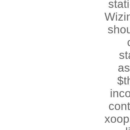
stat
Wizin
shou
st
as
$t
inc
cont
xoop