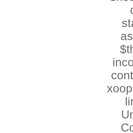
st
as
$t
inc
cont
xoop
l
U
Co