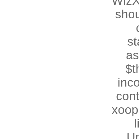
WizX
shou
st
as
$t
inc
cont
xoop
U