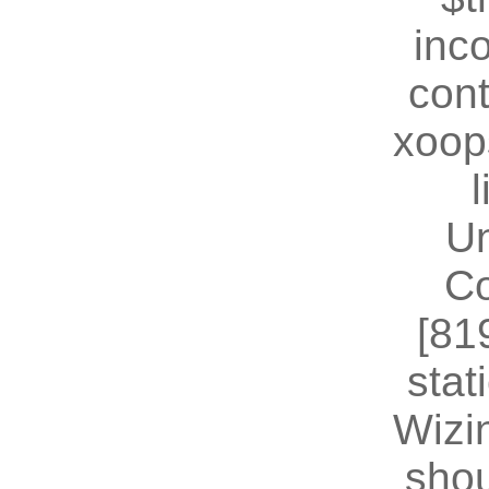
inc
cont
xoop
U
Co
[81
stat
Wizin
shou