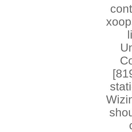
cont
xoop
U
Co
[81
stat
Wizin
shou