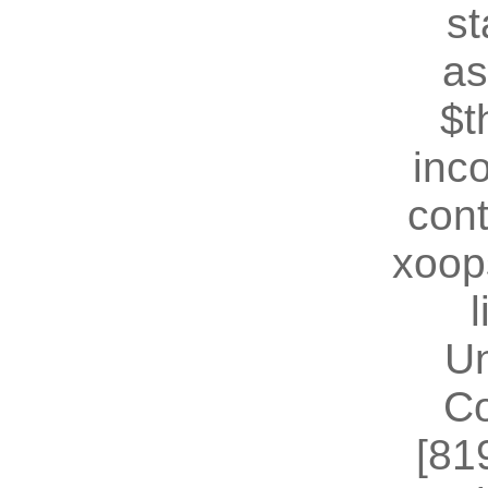
st
as
$t
inc
cont
xoop
U
Co
[81