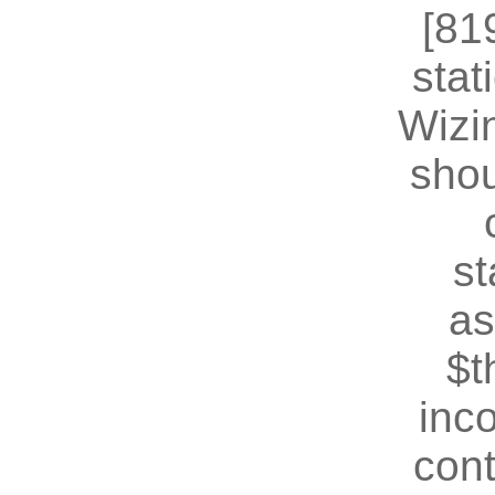
[81
stat
Wizin
shou
st
as
$t
inc
cont