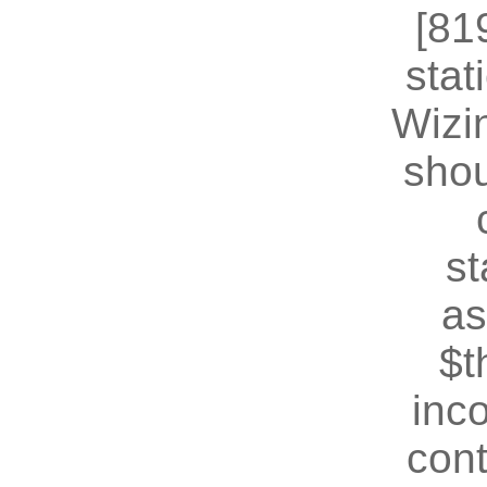
[81
stat
Wizin
shou
st
as
$t
inc
cont