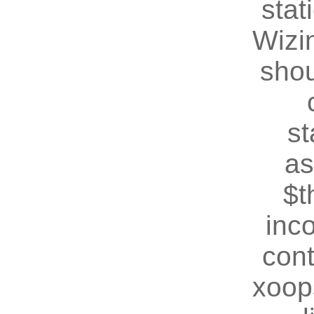
stat
Wizin
shou
st
as
$t
inc
cont
xoop