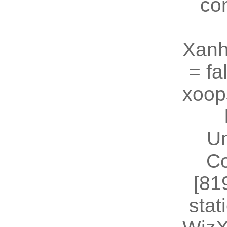
co
Xanh
= fal
xoop
U
Co
[81
stat