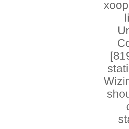
xoop
U
Co
[81
stat
Wizin
shou
st