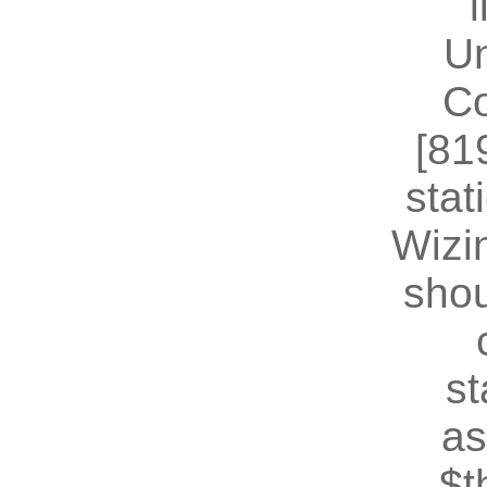
U
Co
[81
stat
Wizin
shou
st
as
$t