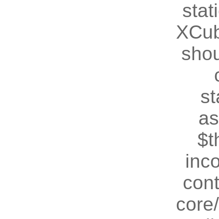
stat
XCub
shou
st
as
$t
inc
cont
core