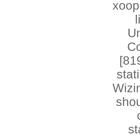
xoop
U
Co
[81
stat
Wizin
shou
st