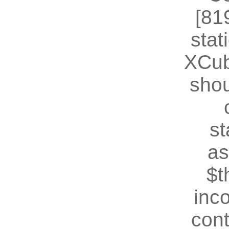
[81
stat
XCub
shou
st
as
$t
inc
cont