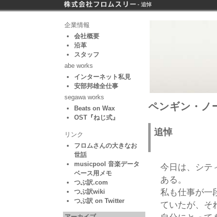
- 追悼
企業情報
会社概要
沿革
スタッフ
abe works
インターネット私見
安部邦雄全仕事
segawa works
ペンギン・ノー
Beats on Wax
OST『ねじ式』
追悼
リンク
フロムさんの大きなお
世話
musicpool 音楽データ
今日は、シテ
ベース用メモ
ある。
つぶ訳.com
私も仕事が一
つぶ訳wiki
つぶ訳 on Twitter
ていたが、そ
アーカイブ