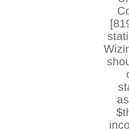
Co
[81
stat
Wizin
shou
st
as
$t
inc