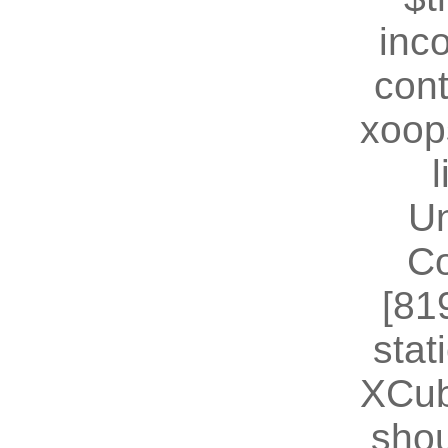
inc
cont
xoop
U
Co
[81
stat
XCub
shou