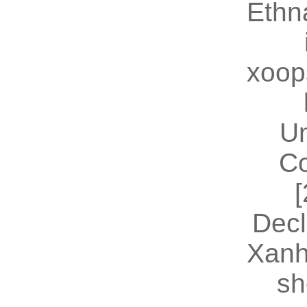
Ethn
xoop
U
Co
[
Decl
Xanh
sh