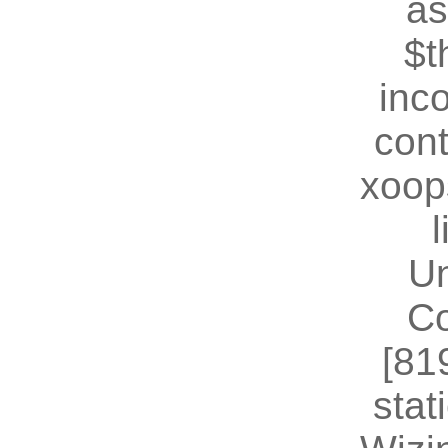
as
$t
inc
cont
xoop
U
Co
[81
stat