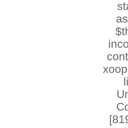
st
as
$t
inc
cont
xoop
U
Co
[81