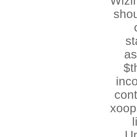
Wizin
shou
st
as
$t
inc
cont
xoop
U