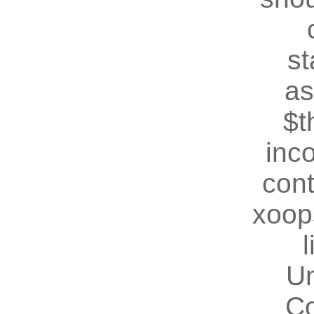
st
as
$t
inc
cont
xoop
U
Co