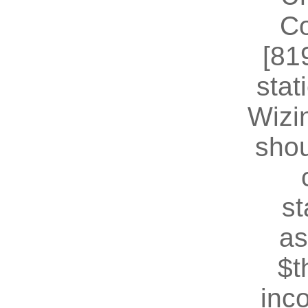
Co
[81
stat
Wizin
shou
st
as
$t
inc