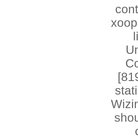
cont
xoop
U
Co
[81
stat
Wizin
shou