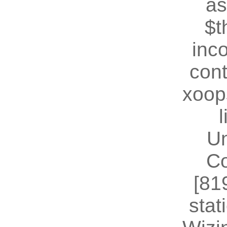
as
$t
inc
cont
xoop
U
Co
[81
stat