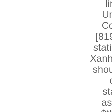
l
U
Co
[81
stat
Xanh
shou
st
as