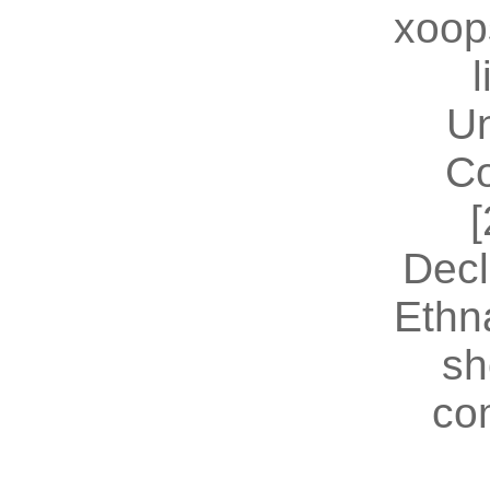
xoop
U
Co
[
Decl
Ethn
sh
co