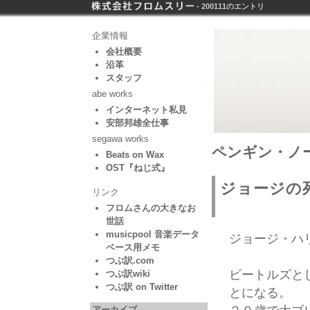
- 200111のエントリ
企業情報
会社概要
沿革
スタッフ
abe works
インターネット私見
安部邦雄全仕事
segawa works
ペンギン・ノート
Beats on Wax
OST『ねじ式』
ジョージの
リンク
フロムさんの大きなお
世話
musicpool 音楽データ
ジョージ・ハ
ベース用メモ
つぶ訳.com
ビートルズと
つぶ訳wiki
つぶ訳 on Twitter
とになる。
アーカイブ