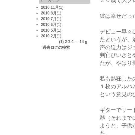
２０歳で大ブ
2010 11月
(1)
2010 8月
(1)
彼は幸せだっ
2010 7月
(1)
2010 6月
(1)
2010 5月
(1)
デビュー早々
2010 2月
(1)
たというが、
(1)
2
3
4
...
14
»
声の迫力はジ
過去ログの検索
判官びいきと
たが、やはり
私も熱狂した
１枚のアルバ
という意見の
ギターでリー
器（それまで
ようと、子供
た。