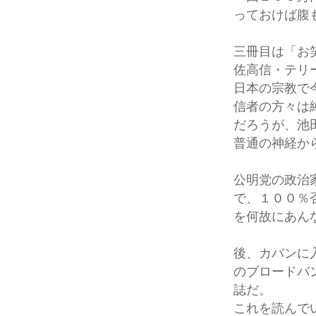
っておけば腹
三冊目は「お
佐高信・テリ
日本の宗教で
信者の方々は
だろうが、池
普通の神経か
公明党の政治
で、１００％
を何故にあん
後、カバンに
のブロードバ
誌だ。
これを読んで