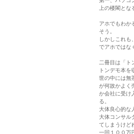
第一、パソコ
上の楼閣とな
アホでもわか
そう。
しかしこれも
でアホではな
二冊目は「ト
トンデモ本を
世の中には無
が何故かよく
か会社に受け
る。
大体良心的な
大体コンサル
てしまうけど
一回１００万