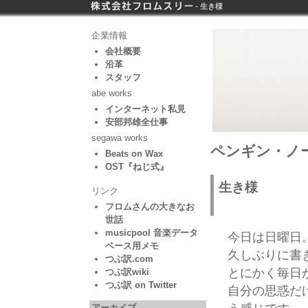
- 生き様
企業情報
会社概要
沿革
スタッフ
abe works
インターネット私見
安部邦雄全仕事
segawa works
ペンギン・ノー
Beats on Wax
OST『ねじ式』
生き様
リンク
フロムさんの大きなお
世話
musicpool 音楽データ
今日は日曜日
ベース用メモ
久しぶりに書
つぶ訳.com
とにかく毎日
つぶ訳wiki
つぶ訳 on Twitter
自分の思惑だ
アーカイブ