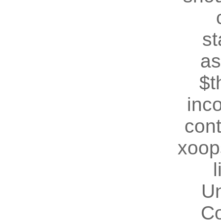
st
as
$t
inc
cont
xoop
U
Co