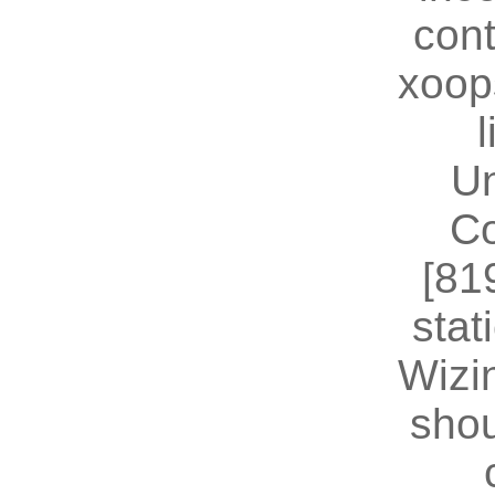
cont
xoop
U
Co
[81
stat
Wizin
shou