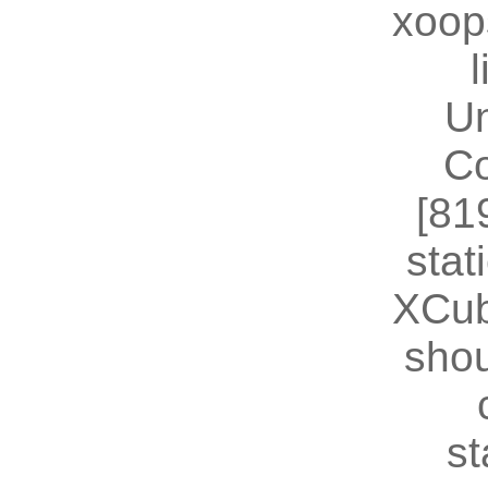
xoop
U
Co
[81
stat
XCub
shou
st