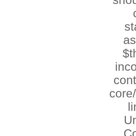
st
as
$t
inc
cont
core
l
U
Co