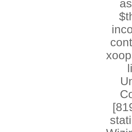
as
$t
inc
cont
xoop
U
Co
[81
stat