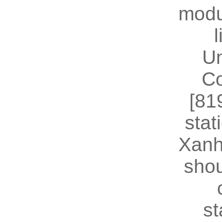
modu
U
Co
[81
stat
Xanh
shou
st