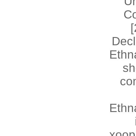
U
Co
[
Decl
Ethn
sh
co
Ethn
xoop