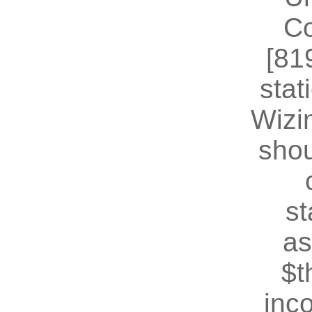
Co
[81
stat
Wizin
shou
st
as
$t
inc