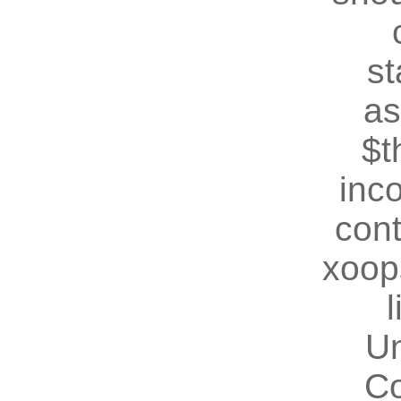
st
as
$t
inc
cont
xoop
U
Co