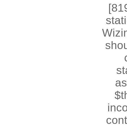
[81
stat
Wizin
shou
st
as
$t
inc
cont