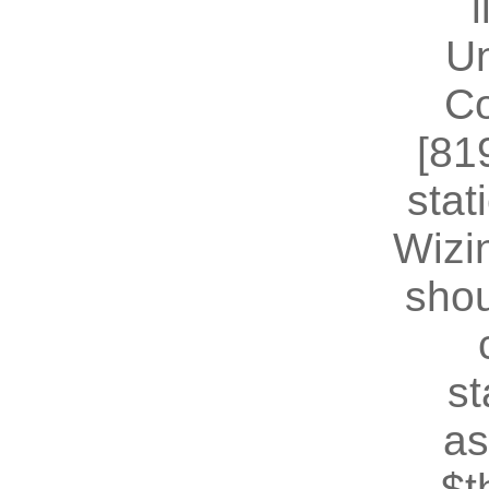
U
Co
[81
stat
Wizin
shou
st
as
$t