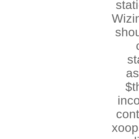
stat
Wizin
shou
st
as
$t
inc
cont
xoop