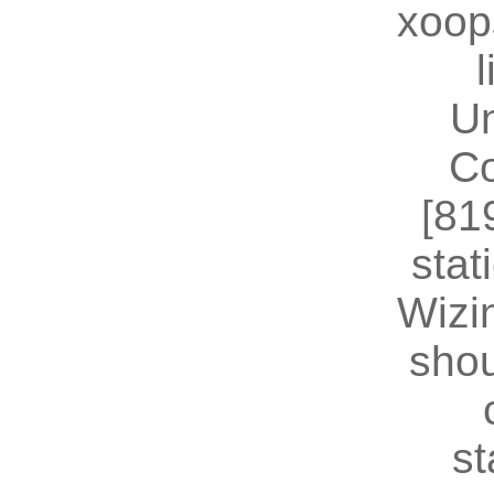
xoop
U
Co
[81
stat
Wizin
shou
st