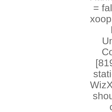
= fal
xoop
U
Co
[81
stat
WizX
shou