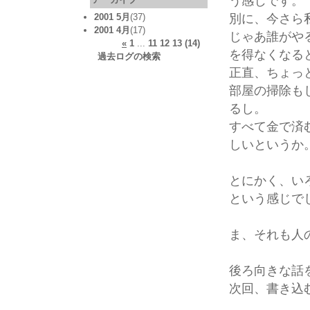
う感じです。
別に、今さら
2001 5月
(37)
2001 4月
(17)
じゃあ誰がや
«
1
...
11
12
13
(14)
を得なくなる
過去ログの検索
正直、ちょっ
部屋の掃除も
るし。
すべて金で済
しいというか
とにかく、い
という感じで
ま、それも人
後ろ向きな話
次回、書き込