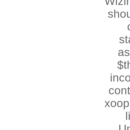
Wizin
shou
st
as
$t
inc
cont
xoop
U