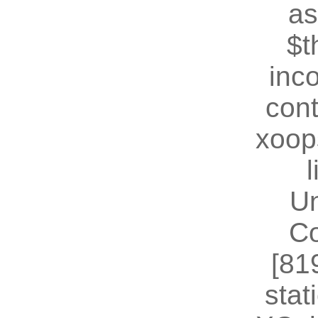
as
$t
inc
cont
xoop
U
Co
[81
stat