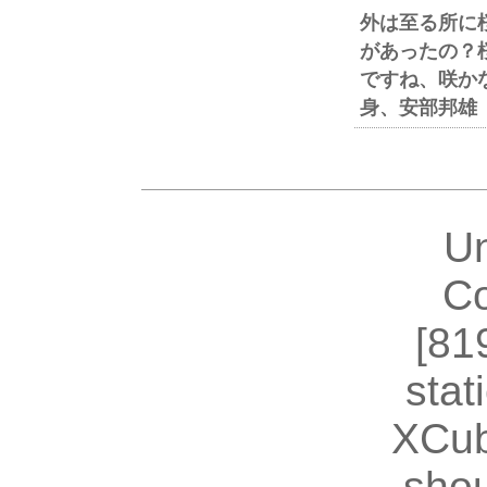
外は至る所に
があったの？
ですね、咲か
身、安部邦雄
U
Co
[81
stat
XCub
shou