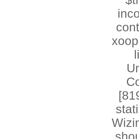
inc
cont
xoop
U
Co
[81
stat
Wizin
shou