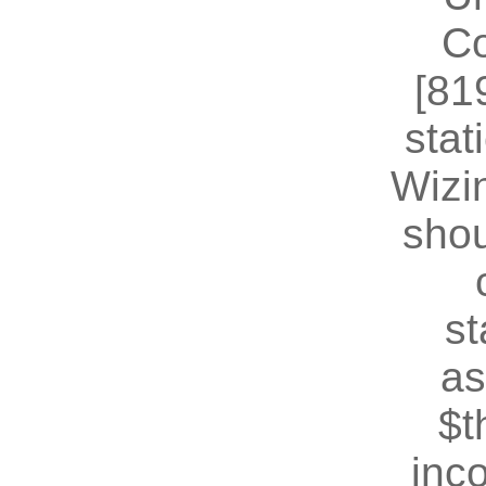
Co
[81
stat
Wizin
shou
st
as
$t
inc