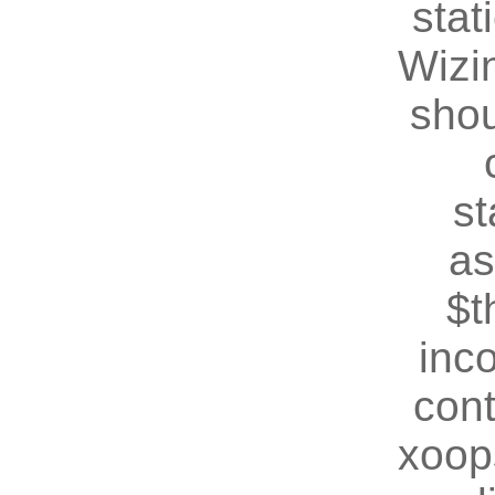
stat
Wizin
shou
st
as
$t
inc
cont
xoop