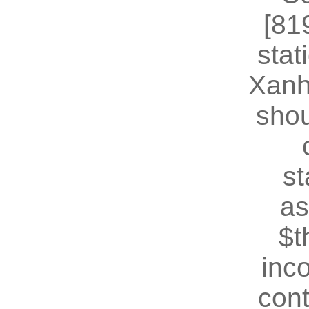
[81
stat
Xanh
shou
st
as
$t
inc
cont