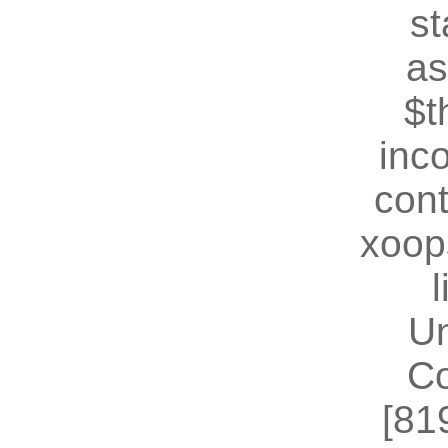
st
as
$t
inc
cont
xoop
U
Co
[81