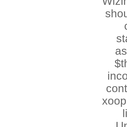
Wizin
shou
st
as
$t
inc
cont
xoop
U