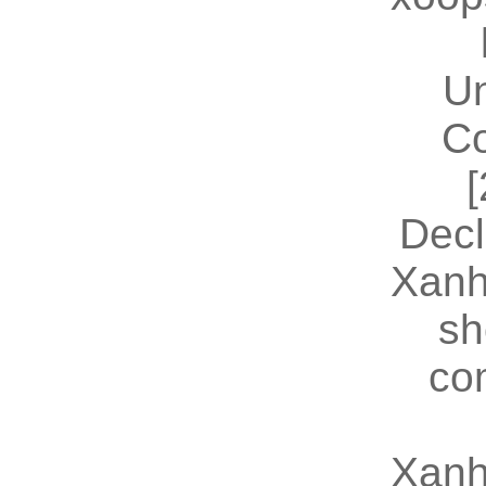
U
Co
[
Decl
Xanh
sh
co
Xanh