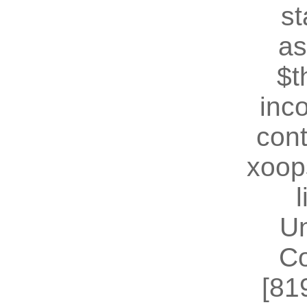
st
as
$t
inc
cont
xoop
U
Co
[81