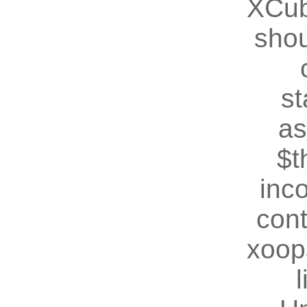
XCub
shou
st
as
$t
inc
cont
xoop