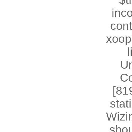
inc
cont
xoop
U
Co
[81
stat
Wizin
shou