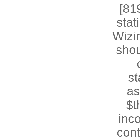
[81
stat
Wizin
shou
st
as
$t
inc
cont