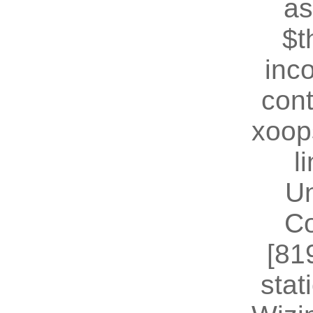
as
$t
inc
cont
xoop
l
U
Co
[81
stat