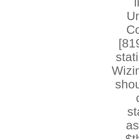
U
Co
[81
stat
Wizin
shou
st
as
$t