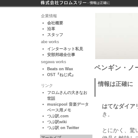
- 情報は正確に
企業情報
会社概要
沿革
スタッフ
abe works
インターネット私見
安部邦雄全仕事
segawa works
ペンギン・ノー
Beats on Wax
OST『ねじ式』
情報は正確に
リンク
フロムさんの大きなお
世話
musicpool 音楽データ
はてなダイア
ベース用メモ
き。
つぶ訳.com
つぶ訳wiki
つぶ訳 on Twitter
とにかく、驚
アーカイブ