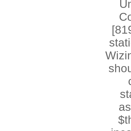
U
Co
[81
stat
Wizin
shou
st
as
$t