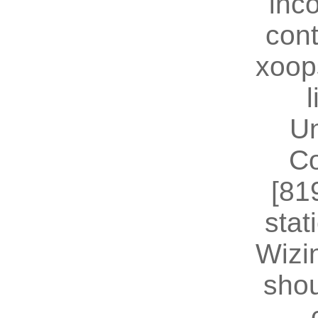
inc
cont
xoop
U
Co
[81
stat
Wizin
shou