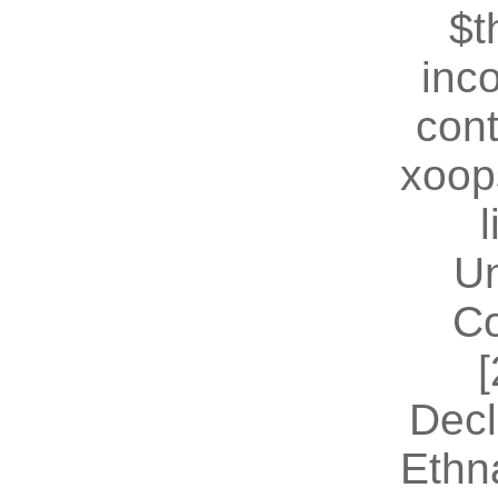
$t
inc
cont
xoop
U
Co
[
Decl
Ethn