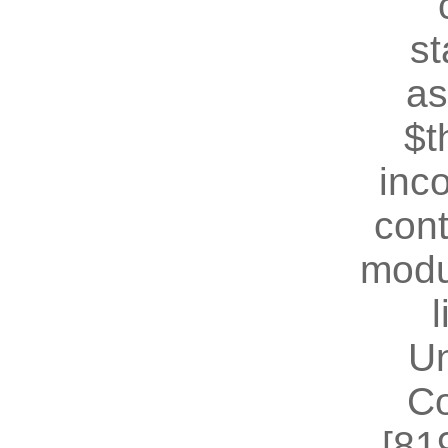
st
as
$t
inc
cont
modu
U
Co
[81