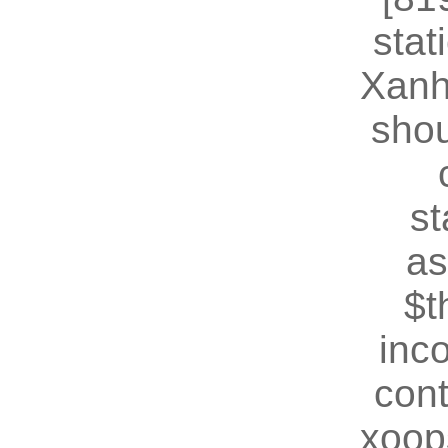
stat
Xanh
shou
st
as
$t
inc
cont
xoop