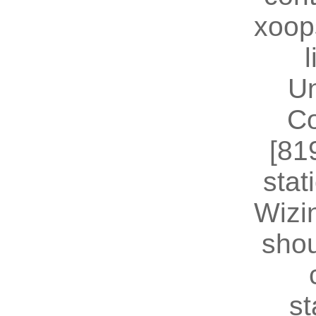
xoop
U
Co
[81
stat
Wizin
shou
st