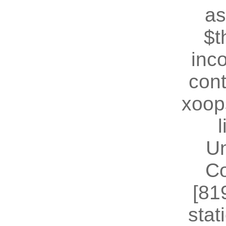
as
$t
inc
cont
xoop
U
Co
[81
stat