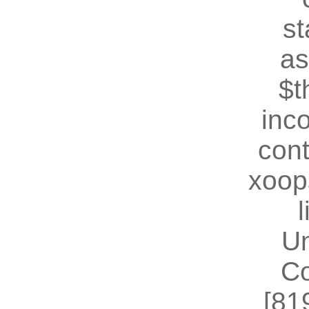
st
as
$t
inc
cont
xoop
U
Co
[81