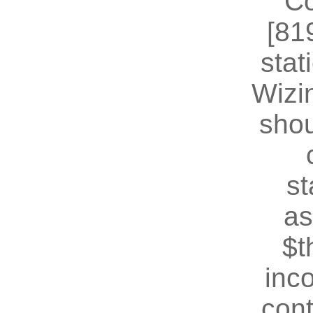
Co
[81
stat
Wizin
shou
st
as
$t
inc
cont