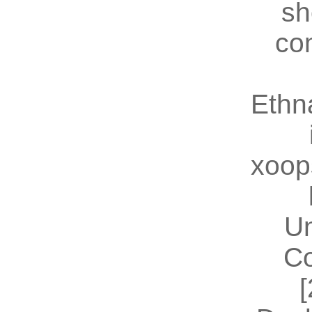
sh
co
Ethn
xoop
U
Co
[