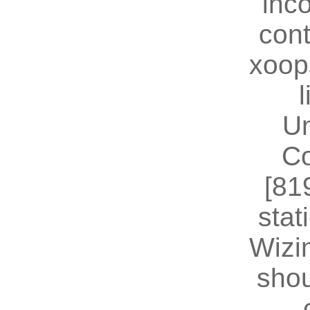
inc
cont
xoop
U
Co
[81
stat
Wizin
shou