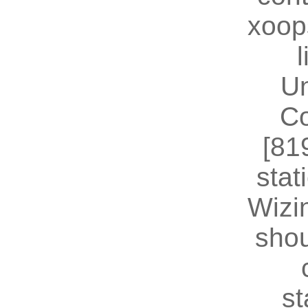
xoop
U
Co
[81
stat
Wizin
shou
st