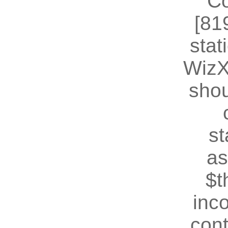
Co
[81
stat
WizX
shou
st
as
$t
inc
cont