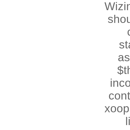
Wizin
shou
st
as
$t
inc
cont
xoop