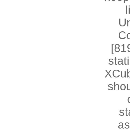
U
Co
[81
stat
XCub
shou
st
as