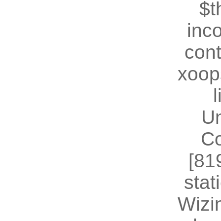
$t
inc
cont
xoop
U
Co
[81
stat
Wizin