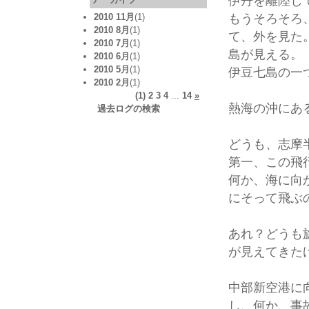
伊丹を離陸し
もうそろそろ
2010 11月
(1)
2010 8月
(1)
て、外を見た
2010 7月
(1)
島が見える。
2010 6月
(1)
2010 5月
(1)
伊豆七島の一
2010 2月
(1)
(1)
2
3
4
...
14
»
熱海の沖にあ
過去ログの検索
どうも、志摩
第一、この飛
何か、海に向
にそって飛ぶ
あれ？どうも
が見えてきた
中部新空港に
し、何か、事