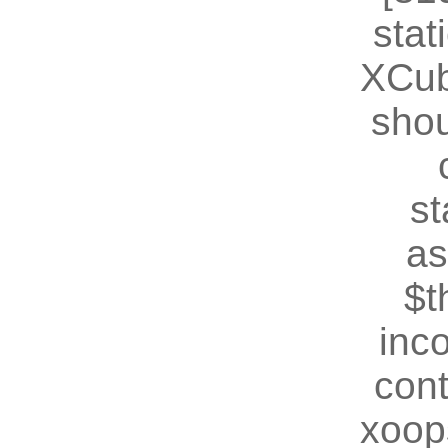
stat
XCub
shou
st
as
$t
inc
cont
xoop