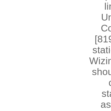
l
U
Co
[81
stat
Wizin
shou
st
as