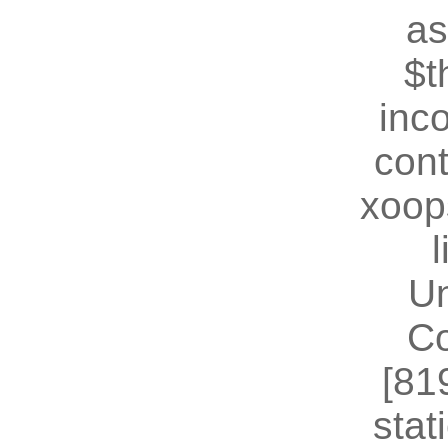
as
$t
inc
cont
xoop
U
Co
[81
stat