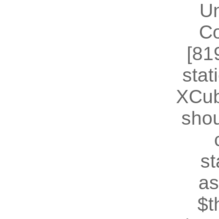
U
Co
[81
stat
XCub
shou
st
as
$t