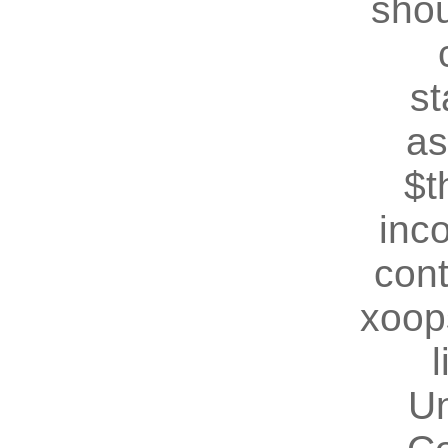
shou
st
as
$t
inc
cont
xoop
U