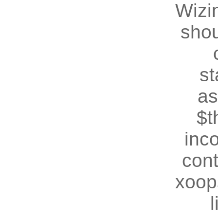
Wizin
shou
st
as
$t
inc
cont
xoop