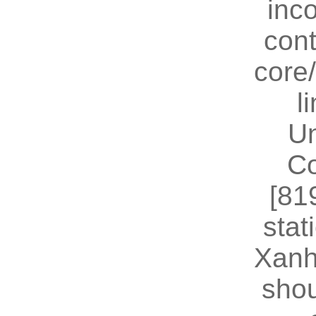
inc
cont
core
l
U
Co
[81
stat
Xanh
shou