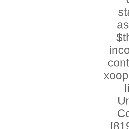
st
as
$t
inc
cont
xoop
U
Co
[81