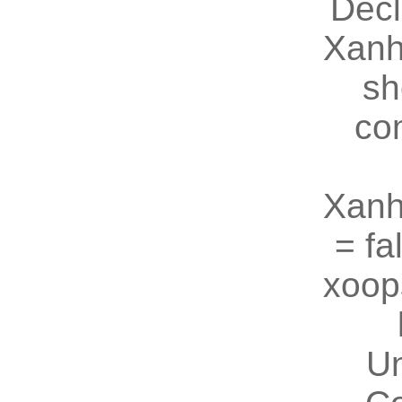
Decl
Xanh
sh
co
Xanh
= fal
xoop
U