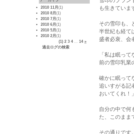
雪印のブラン
も生きていま
2010 11月
(1)
2010 8月
(1)
2010 7月
(1)
その雪印も、
2010 6月
(1)
2010 5月
(1)
半世紀も経て
2010 2月
(1)
盛者必衰、会
(1)
2
3
4
...
14
»
過去ログの検索
「私は眠って
前の雪印乳業
確かに眠って
追いすがる記
おいてくれ！
自分の中で何
た、このまま
その通りです