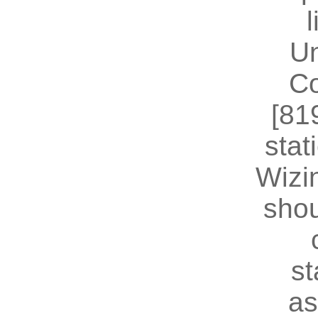
U
Co
[81
stat
Wizin
shou
st
as