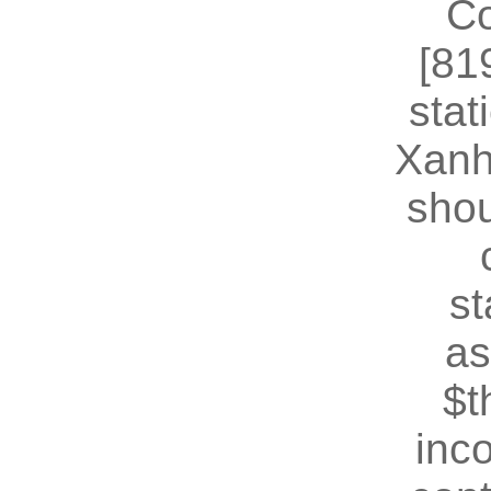
Co
[81
stat
Xanh
shou
st
as
$t
inc