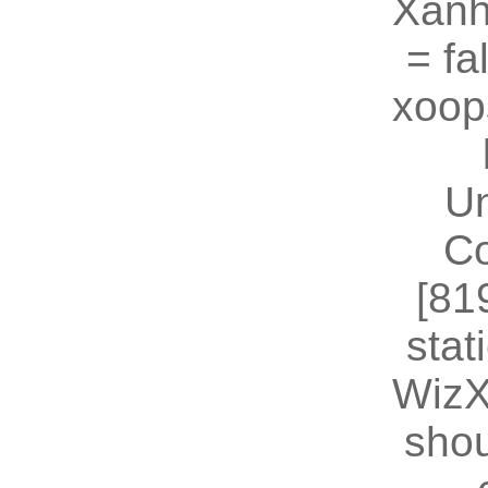
Xanh
= fal
xoop
U
Co
[81
stat
WizX
shou