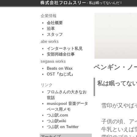
- 私は眠ってないんだ！
企業情報
会社概要
沿革
スタッフ
abe works
インターネット私見
安部邦雄全仕事
segawa works
ペンギン・ノー
Beats on Wax
OST『ねじ式』
私は眠ってな
リンク
フロムさんの大きなお
世話
musicpool 音楽データ
雪印が又やば
ベース用メモ
つぶ訳.com
子供の頃、ア
つぶ訳wiki
つぶ訳 on Twitter
牛乳といえば
アーカイブ