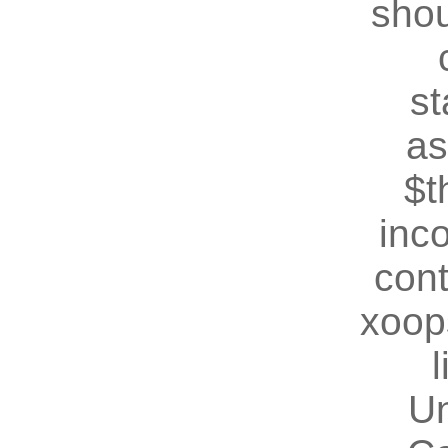
shou
st
as
$t
inc
cont
xoop
U