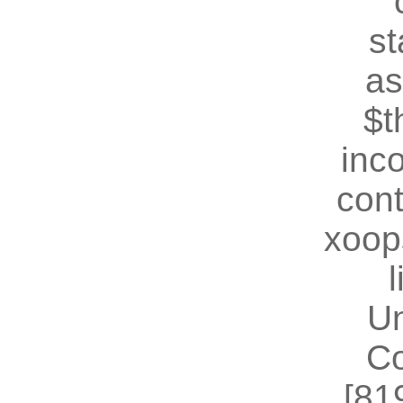
st
as
$t
inc
cont
xoop
U
Co
[81