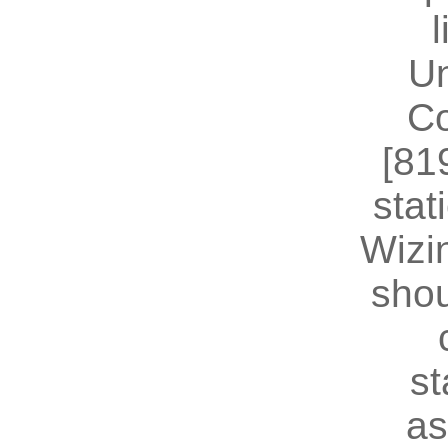
U
Co
[81
stat
Wizin
shou
st
as