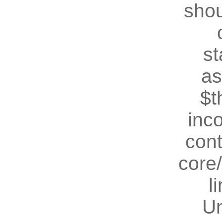
shou
st
as
$t
inc
cont
core
l
U