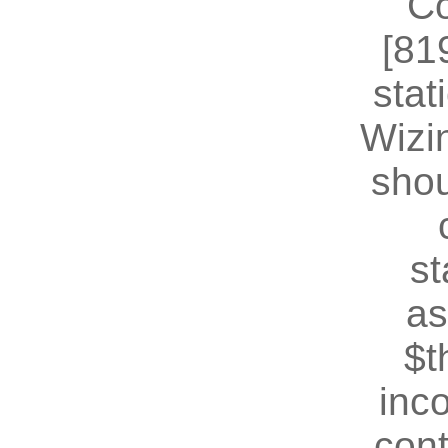
Co
[81
stat
Wizin
shou
st
as
$t
inc
cont