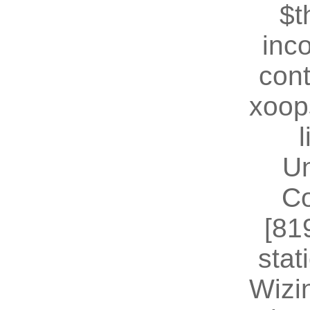
$t
inc
cont
xoop
U
Co
[81
stat
Wizin