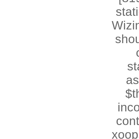
stat
Wizin
shou
st
as
$t
inc
cont
xoop