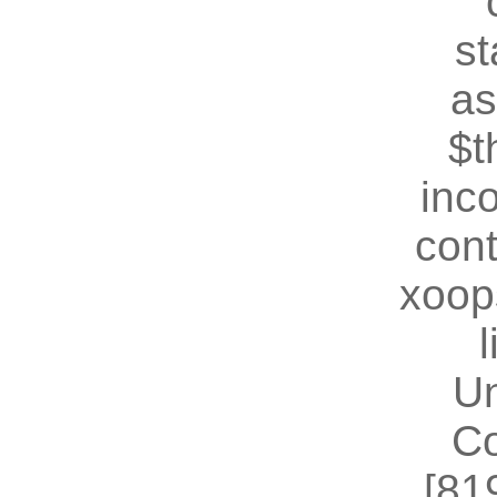
st
as
$t
inc
cont
xoop
U
Co
[81