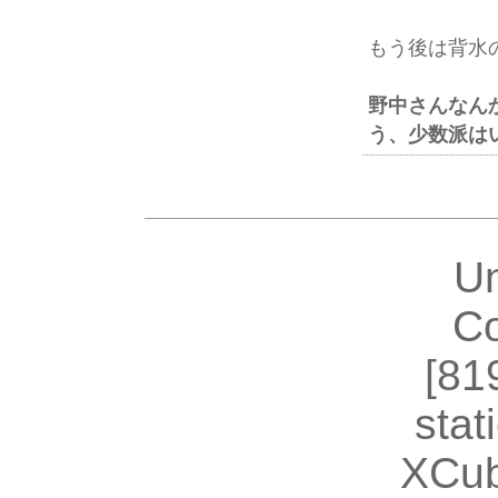
もう後は背水
野中さんなん
う、少数派は
U
Co
[81
stat
XCub