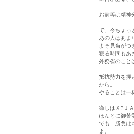
お前等は精神
で、今ちょっ
あの人はあま
よそ見当がつ
寝る時間もあ
外務省のこと
抵抗勢力を押
から。
やることは一
癒しはＸ?Ｊ
ほんとに御苦
でも、勝負は
よ。