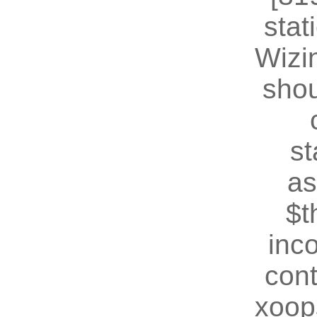
stat
Wizin
shou
st
as
$t
inc
cont
xoop