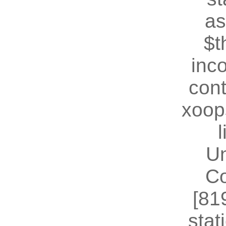
as
$t
inc
cont
xoop
U
Co
[81
stat