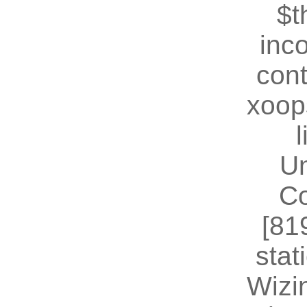
$t
inc
cont
xoop
U
Co
[81
stat
Wizin