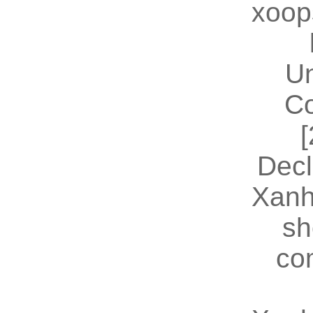
xoop
U
Co
[
Decl
Xanh
sh
co