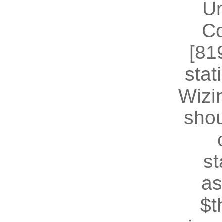
U
Co
[81
stat
Wizin
shou
st
as
$t