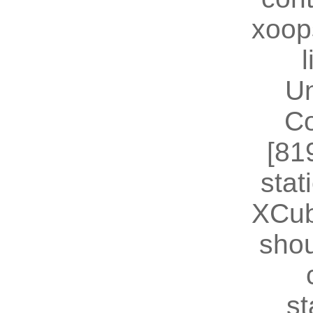
xoop
U
Co
[81
stat
XCub
shou
st