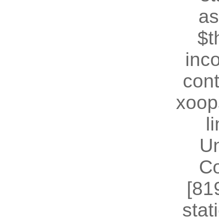
as
$t
inc
cont
xoop
l
U
Co
[81
stat