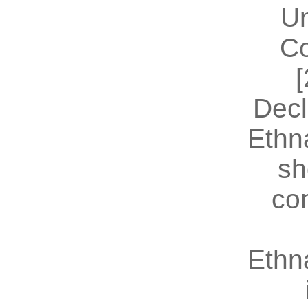
U
Co
[
Decl
Ethn
sh
co
Ethn