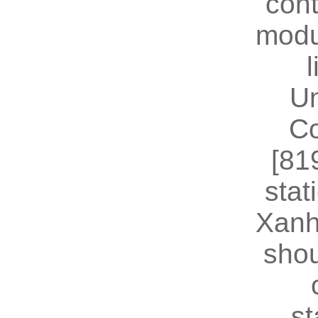
cont
modu
U
Co
[81
stat
Xanh
shou
st