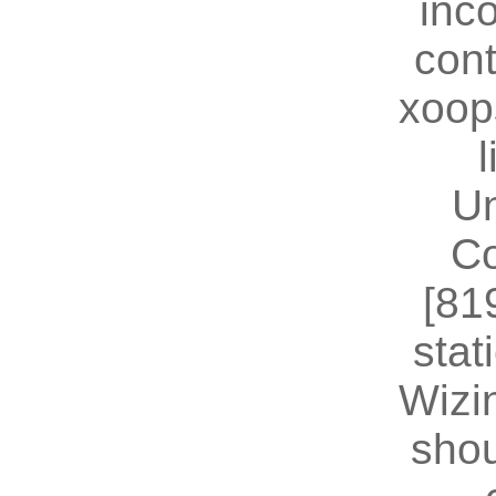
inc
cont
xoop
U
Co
[81
stat
Wizin
shou