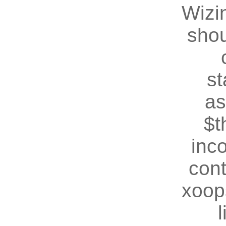
Wizin
shou
st
as
$t
inc
cont
xoop