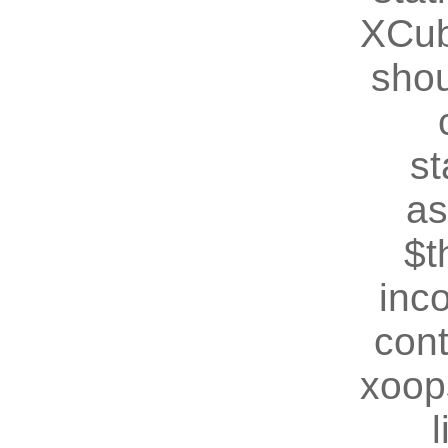
XCub
shou
st
as
$t
inc
cont
xoop