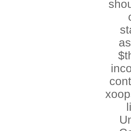
shou
st
as
$t
inc
cont
xoop
U