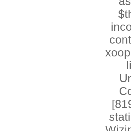
as
$t
inc
cont
xoop
U
Co
[81
stat
Wizin