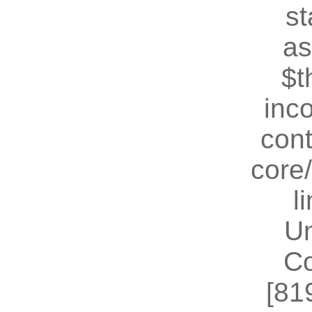
st
as
$t
inc
cont
core
l
U
Co
[81