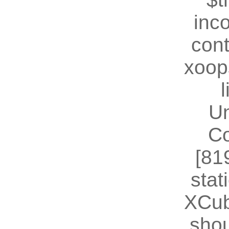
inc
cont
xoop
U
Co
[81
stat
XCub
shou