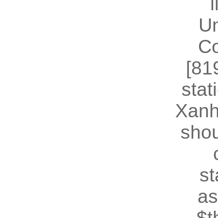
U
Co
[81
stat
Xanh
shou
st
as
$t