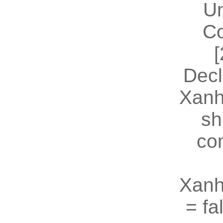
U
Co
[
Decl
Xanh
sh
co
Xanh
= fal