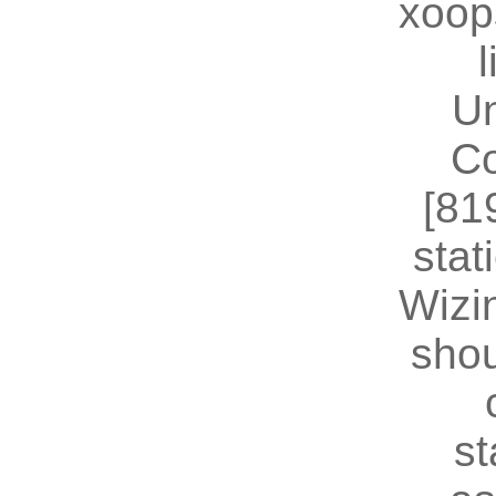
xoop
U
Co
[81
stat
Wizin
shou
st