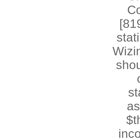
Co
[81
stat
Wizin
shou
st
as
$t
inc