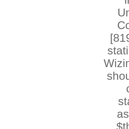
U
Co
[81
stat
Wizin
shou
st
as
$t