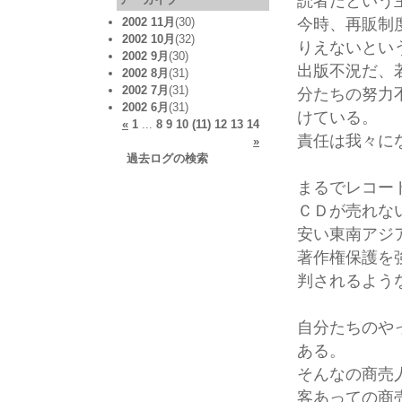
読者だという
今時、再販制
2002 11月
(30)
2002 10月
(32)
りえないとい
2002 9月
(30)
出版不況だ、
2002 8月
(31)
2002 7月
(31)
分たちの努力
2002 6月
(31)
けている。
«
1
...
8
9
10
(11)
12
13
14
責任は我々に
»
過去ログの検索
まるでレコー
ＣＤが売れな
安い東南アジ
著作権保護を
判されるよう
自分たちのや
ある。
そんなの商売
客あっての商