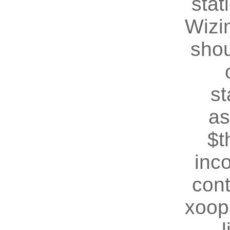
stat
Wizin
shou
st
as
$t
inc
cont
xoop