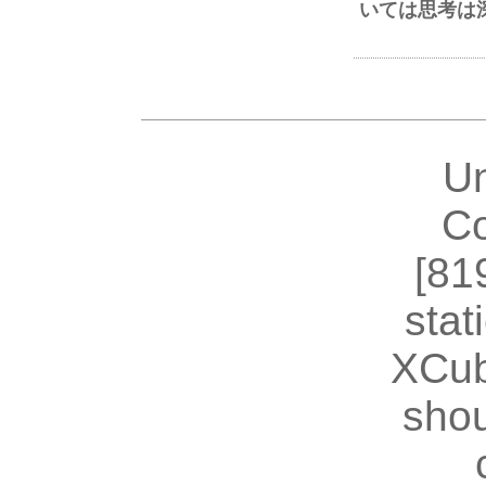
いては思考は
U
Co
[81
stat
XCub
shou