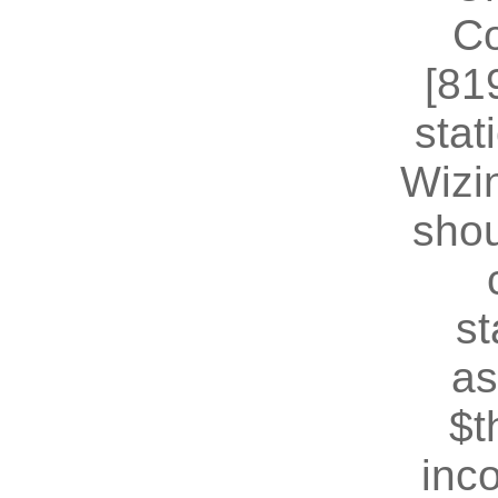
Co
[81
stat
Wizin
shou
st
as
$t
inc