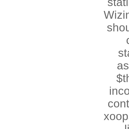
stat
Wizin
shou
st
as
$t
inc
cont
xoop