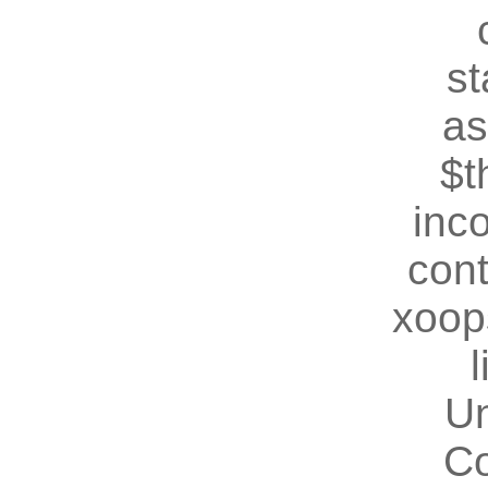
st
as
$t
inc
cont
xoop
U
Co