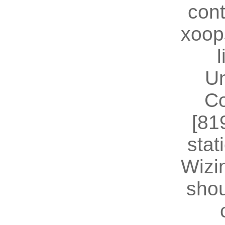
cont
xoop
U
Co
[81
stat
Wizin
shou