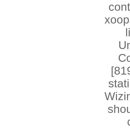
cont
xoop
U
Co
[81
stat
Wizin
shou