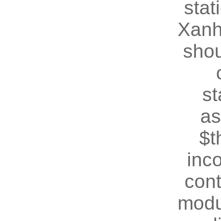
stat
Xanh
shou
st
as
$t
inc
cont
modu