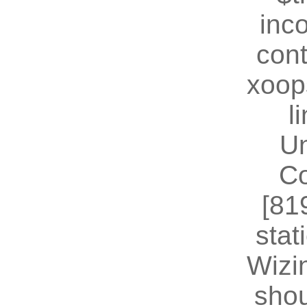
inc
cont
xoop
l
U
Co
[81
stat
Wizin
shou