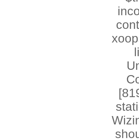
inc
cont
xoop
U
Co
[81
stat
Wizin
shou