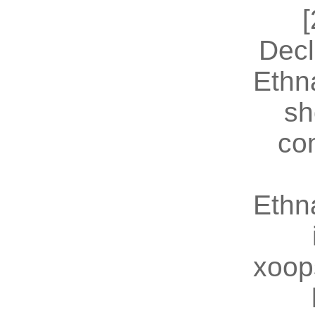
[
Decl
Ethn
sh
co
Ethn
xoop