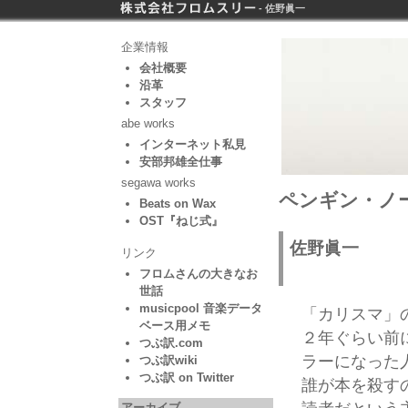
- 佐野眞一
企業情報
会社概要
沿革
スタッフ
abe works
インターネット私見
安部邦雄全仕事
segawa works
ペンギン・ノー
Beats on Wax
OST『ねじ式』
佐野眞一
リンク
フロムさんの大きなお
世話
musicpool 音楽データ
「カリスマ」
ベース用メモ
２年ぐらい前
つぶ訳.com
ラーになった
つぶ訳wiki
つぶ訳 on Twitter
誰が本を殺す
アーカイブ