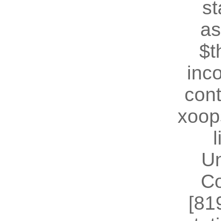
st
as
$t
inc
cont
xoop
U
Co
[81