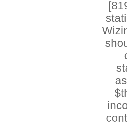
[81
stat
Wizin
shou
st
as
$t
inc
cont