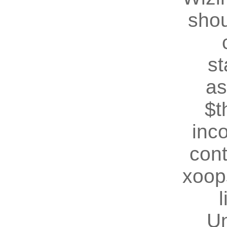
shou
st
as
$t
inc
cont
xoop
U