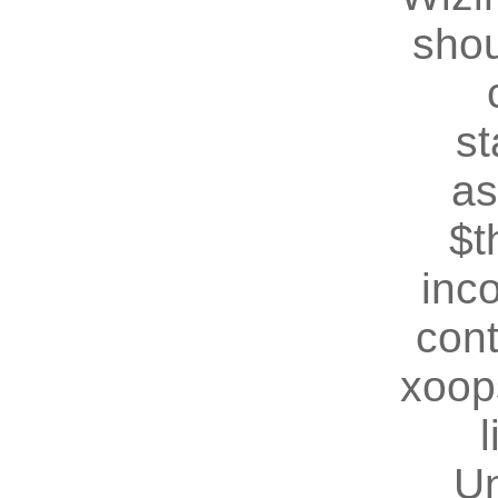
shou
st
as
$t
inc
cont
xoop
U