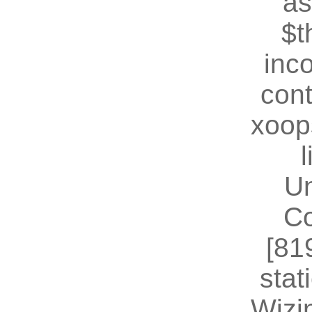
as
$t
inc
cont
xoop
U
Co
[81
stat
Wizin