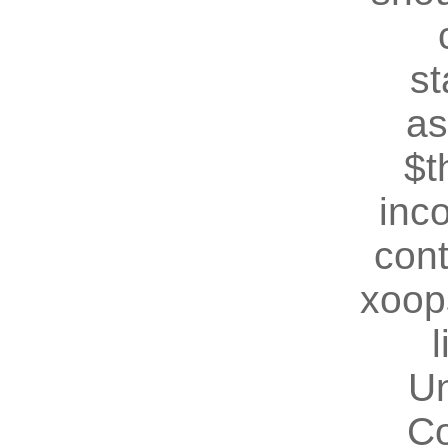
st
as
$t
inc
cont
xoop
U
Co