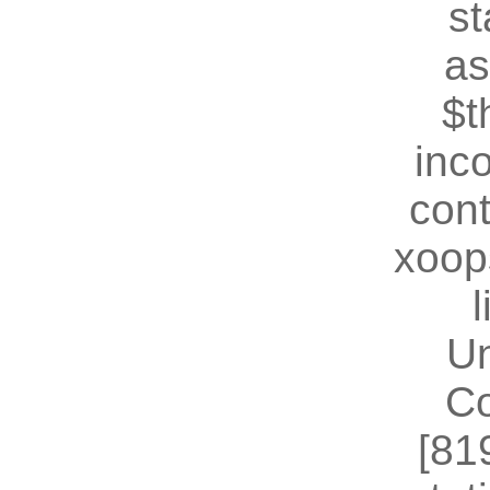
st
as
$t
inc
cont
xoop
U
Co
[81