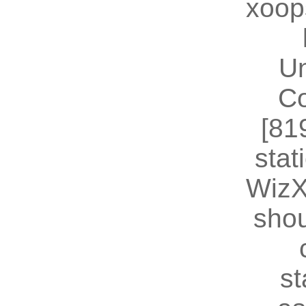
xoop
U
Co
[81
stat
WizX
shou
st