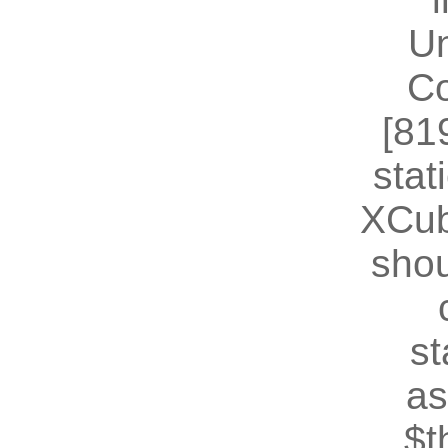
U
Co
[81
stat
XCub
shou
st
as
$t